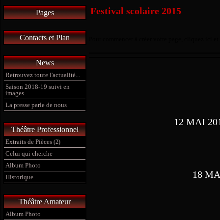
Festival scolaire 2015
Pages
Contacts et Plan
Pour commencer à créer votre page, cliquez ici et
News
Retrouvez toute l'actualité...
Saison 2018-19 suivi en
images
La presse parle de nous
12 MAI 201
Théâtre Professionnel
Extraits de Pièces
(2)
Celui qui cherche
Album Photo
18 MAI
Historique
Théâtre Amateur
Album Photo